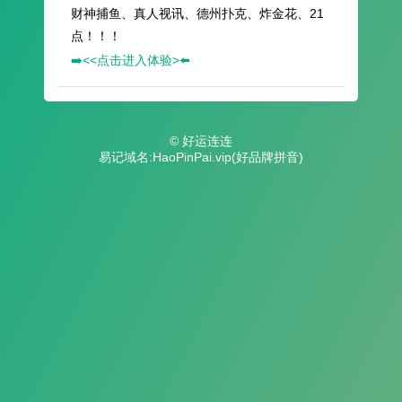
财神捕鱼、真人视讯、德州扑克、炸金花、21
点！！！
➡️<<点击进入体验>⬅️
© 好运连连
易记域名:HaoPinPai.vip(好品牌拼音)