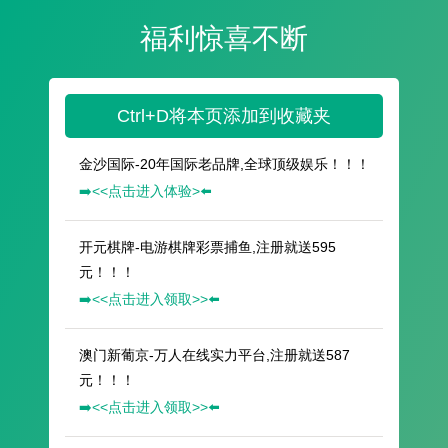
福利惊喜不断
Ctrl+D将本页添加到收藏夹
金沙国际-20年国际老品牌,全球顶级娱乐！！！
➡️<<点击进入体验>⬅️
开元棋牌-电游棋牌彩票捕鱼,注册就送595
元！！！
➡️<<点击进入领取>>⬅️
澳门新葡京-万人在线实力平台,注册就送587
元！！！
➡️<<点击进入领取>>⬅️